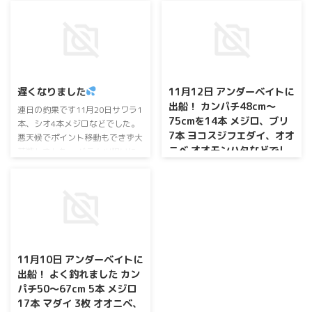
ワイワイ楽しめました(
^^
)
懇親会ではフッチー、にっ
しゃんが
美味しい味噌汁を振舞って
くれて
ほっこり出来ました
遅くなりました
11月12日 アンダーベイトに
また次回も頑張ります
出船！ カンパチ48cm～
連日の釣果です11月20日サワラ1
次回は2024年1月28日に予定して
75cmを14本 メジロ、ブリ
本、シオ4本メジロなどでした。
います。『フッチー＆にっしゃん
7本 ヨコスジフエダイ、オオ
悪天候でポイント移動もできず大
と2024年も釣りを楽しもう
ニベ オオモンハタなどでし
苦戦しました。 バラムツ狙いに
っ！！』と題し、ジギング船ノマ
た。 楽しめました 。次回も
出船！バラムツ、188cm頭に4本
セ船と別れての出船予定です。釣
頑張ります。 14日アンダー
でした。 11月21日アンダーベイ
りの後は新年会をします。ただ
トに出船。シオ8本、メジロ2本
ベイト乗り合い大募集中！
今、大募集中です！お問い合わせ
オオモンハタなどでした。 11月
お待ちしておりますm(_ _)m
22日アンダーベイトに出船！シ
オ 9本、メジロ 7本などでした。
次回も頑張ります
11月10日 アンダーベイトに
出船！ よく釣れました カン
パチ50～67cm 5本 メジロ
17本 マダイ 3枚 オオニベ、