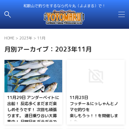
和歌山で釣りをするなら代々丸（よよまる）で！
HOME
>
2023年
>
11月
月別アーカイブ：2023年11月
11月29日 アンダーベイトに
11月23日
出船！ 反応多くまだまだ楽
フッチー＆にっしゃんとノ
しめそうです！ 次回も頑張
マセ釣りを
ります。 連日乗り合い大募
楽しもうっ！！を開催しま
集中！ 日曜日もガラガラで
した。
す
当日は波も穏やかで皆さん