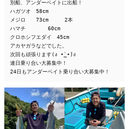
別船、アンダーベイトに出船！

ハガツオ　58cm

メジロ　　73cm     2本

ハマチ       60cm

クロホシフエダイ　45cm

アカヤガラなどでした。

次回も頑張ります(ง •̀_•́)ง

連日乗り合い大募集中！

24日もアンダーベイト乗り合い大募集中！