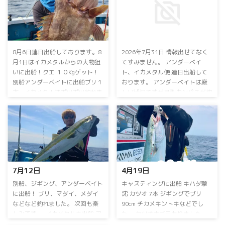
8月6日連日出船しております。8
2026年7月31日 情報出せてなく
月1日は⁡イカメタルからの大物狙
てすみません。 アンダーベイ
いに出船！⁡⁡クエ １０Kgゲット！⁡⁡
ト、イカメタル便 連日出船して
別船アンダーベイトに出船⁡⁡⁡ブリ１
おります。 アンダーベイトは厳
本…⁡イカメタルは⁡ポツポツ釣れま
しい状況ですが良型カンパチが釣
した。⁡ 2日⁡は⁡キャスティングに出
れています。マダイなども！ イ
船！⁡⁡⁡キハダ ⁡55kgゲット！⁡⁡⁡別船は
カメタルはスルメイカが好調でし
ジギングに出船！⁡⁡ヒレナガカンパ
たが、アカイカメインに頑張りま
チ、カンパチ⁡、⁡マダイをゲット！⁡⁡⁡
す。 ⁡毎日出船⁡ ⁡乗り合い大募集
イカメタル便は⁡アカイカ、スルメ
中！⁡ ⁡アンダーベイト、イカメタ
イカ⁡⁡お土産になりました！⁡3日⁡は⁡
ル⁡⁡お問い合わせ、ご予約お待ちし
イカメタルに出船！⁡⁡スルメイカが
ております ⁡ 詳しくはお電話下さ
7月12日⁡
4月19日⁡
たくさん釣れました。⁡⁡アカイカは
い。 090-3168-1739まで ⁡お盆期
竿頭１１ハイ⁡でした。4日は⁡別船
間も連日営業！ 空席多数！ 8月
⁡別船⁡、ジギング、アンダーベイト
⁡キャスティングに出船⁡ ⁡キハダ撃
が ...
15日のイカメタル便は 休船いた
に出船！⁡ ⁡ブリ、マダイ、メダイ⁡
沈⁡ ⁡カツオ 7本⁡ ⁡ジギングでブリ
します。 ⁡ ⁡⁡ ...
などなど釣れました。⁡ ⁡次回も楽
90cm⁡ ⁡チカメキントキなどでし
しみです。⁡ ⁡⁡ ⁡イカメタルも出船⁡ ⁡ア
た。⁡ ⁡カツオナブラありました。⁡ ⁡
カイカ気配出てきました。⁡ アカ
別船、中深海ジギングに出船！⁡ ⁡⁡