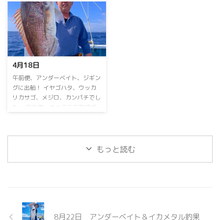
イカ おひとり13～28ハイ⁡⁡ ⁡スルメ
アカムツ不発…⁡ ⁡アラ⁡、クロムツ
イカ少々⁡でした。 連日乗り合い
などでした。⁡ ⁡次回頑張ります。⁡ ⁡
大募集中！⁡ ⁡当日予約OK⁡ ⁡よろしく
中深海ジギングお問い合わせお待
お願いします 連日乗り合い大募
ちしておりますm(_ _)m ⁡⁡ ⁡GWも空
集中！ ⁡ 詳しくはお電話下さい。
船空席多数⁡ ⁡よろしくお願いしま
090-3168-1739まで ⁡お盆期間も
すm(_ _)m ⁡
4月18日
連日営業！ 8月15日のイカメタル
便のみ休船いたします。
⁡午前便、アンダーベイト、ジギン
グに出船！⁡ ⁡イヤゴハタ、ウッカ
リカサゴ、メジロ、カンパチ⁡でし
た。⁡ ⁡午後便、オキアミ天秤ズボ
釣りに出船！⁡ ⁡⁡マダイ好調です！⁡ ⁡
午後便オキアミ天秤ズボ乗り合い⁡
も⁡お問い合わせお待ちしておりま
すm(_ _)m ⁡次回も頑張ります
⁡ ⁡
もっと読む
連日乗り合い大募集中！⁡ ⁡⁡ ⁡GWも空
船空席多数⁡ ⁡よろしくお願いしま
すm(_ _)m ⁡ ⁡ ⁡⁡ ＃オーシャンサポー
トサービス出船メニュー！＃ 乗
り合い、チャーター どちらも可
能です。 【アンダーベ ...
8月22日 アンダーベイト＆イカメタル釣果