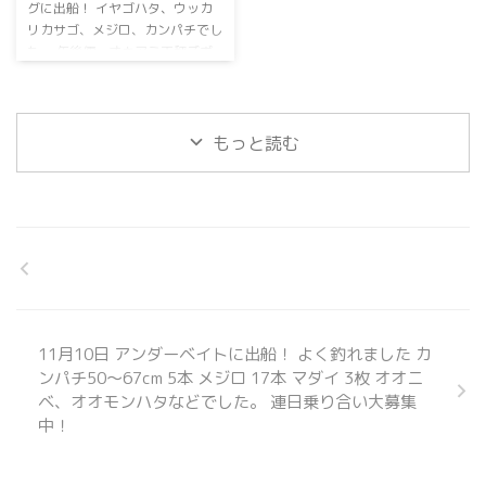
グに出船！⁡ ⁡イヤゴハタ、ウッカ
リカサゴ、メジロ、カンパチ⁡でし
た。⁡ ⁡午後便、オキアミ天秤ズボ
釣りに出船！⁡ ⁡⁡マダイ好調です！⁡ ⁡
午後便オキアミ天秤ズボ乗り合い⁡
も⁡お問い合わせお待ちしておりま
すm(_ _)m ⁡次回も頑張ります
⁡ ⁡
もっと読む
連日乗り合い大募集中！⁡ ⁡⁡ ⁡GWも空
船空席多数⁡ ⁡よろしくお願いしま
すm(_ _)m ⁡ ⁡ ⁡⁡ ＃オーシャンサポー
トサービス出船メニュー！＃ 乗
り合い、チャーター どちらも可
能です。 【アンダーベ ...
11月10日 アンダーベイトに出船！ よく釣れました カ
ンパチ50～67cm 5本 メジロ 17本 マダイ 3枚 オオニ
ベ、オオモンハタなどでした。 連日乗り合い大募集
中！