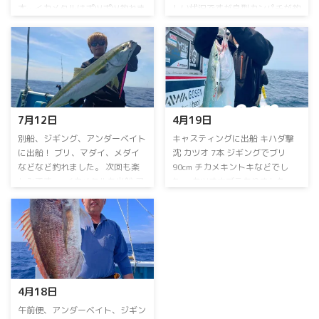
本…⁡イカメタルは⁡ポツポツ釣れま
しい状況ですが良型カンパチが釣
した。⁡ 2日⁡は⁡キャスティングに出
れています。マダイなども！ イ
船！⁡⁡⁡キハダ ⁡55kgゲット！⁡⁡⁡別船は
カメタルはスルメイカが好調でし
ジギングに出船！⁡⁡ヒレナガカンパ
たが、アカイカメインに頑張りま
チ、カンパチ⁡、⁡マダイをゲット！⁡⁡⁡
す。 ⁡毎日出船⁡ ⁡乗り合い大募集
イカメタル便は⁡アカイカ、スルメ
中！⁡ ⁡アンダーベイト、イカメタ
イカ⁡⁡お土産になりました！⁡3日⁡は⁡
ル⁡⁡お問い合わせ、ご予約お待ちし
イカメタルに出船！⁡⁡スルメイカが
ております ⁡ 詳しくはお電話下さ
7月12日⁡
4月19日⁡
たくさん釣れました。⁡⁡アカイカは
い。 090-3168-1739まで ⁡お盆期
竿頭１１ハイ⁡でした。4日は⁡別船
間も連日営業！ 空席多数！ 8月
⁡別船⁡、ジギング、アンダーベイト
⁡キャスティングに出船⁡ ⁡キハダ撃
が ...
15日のイカメタル便は 休船いた
に出船！⁡ ⁡ブリ、マダイ、メダイ⁡
沈⁡ ⁡カツオ 7本⁡ ⁡ジギングでブリ
します。 ⁡ ⁡⁡ ...
などなど釣れました。⁡ ⁡次回も楽
90cm⁡ ⁡チカメキントキなどでし
しみです。⁡ ⁡⁡ ⁡イカメタルも出船⁡ ⁡ア
た。⁡ ⁡カツオナブラありました。⁡ ⁡
カイカ気配出てきました。⁡ アカ
別船、中深海ジギングに出船！⁡ ⁡⁡
イカ おひとり13～28ハイ⁡⁡ ⁡スルメ
アカムツ不発…⁡ ⁡アラ⁡、クロムツ
イカ少々⁡でした。 連日乗り合い
などでした。⁡ ⁡次回頑張ります。⁡ ⁡
大募集中！⁡ ⁡当日予約OK⁡ ⁡よろしく
中深海ジギングお問い合わせお待
お願いします 連日乗り合い大募
ちしておりますm(_ _)m ⁡⁡ ⁡GWも空
集中！ ⁡ 詳しくはお電話下さい。
船空席多数⁡ ⁡よろしくお願いしま
090-3168-1739まで ⁡お盆期間も
すm(_ _)m ⁡
4月18日
連日営業！ 8月15日のイカメタル
便のみ休船いたします。
⁡午前便、アンダーベイト、ジギン