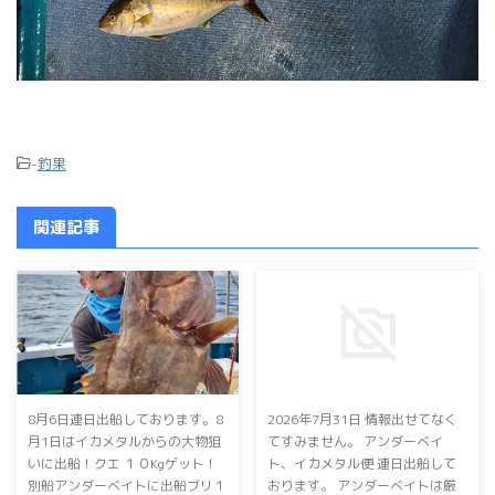
-
釣果
関連記事
8月6日連日出船しております。8
2026年7月31日 情報出せてなく
月1日は⁡イカメタルからの大物狙
てすみません。 アンダーベイ
いに出船！⁡⁡クエ １０Kgゲット！⁡⁡
ト、イカメタル便 連日出船して
別船アンダーベイトに出船⁡⁡⁡ブリ１
おります。 アンダーベイトは厳