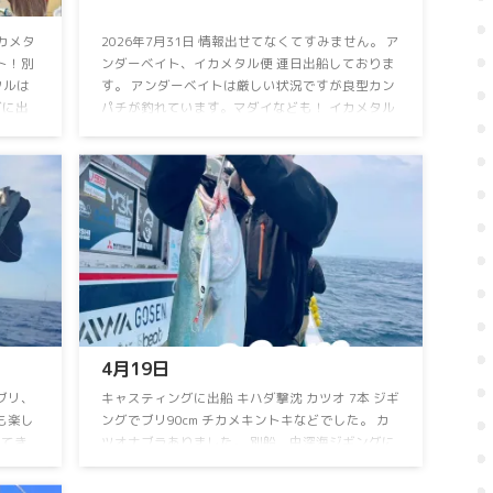
カメタ
2026年7月31日 情報出せてなくてすみません。 ア
！⁡⁡別
ンダーベイト、イカメタル便 連日出船しておりま
ルは⁡
す。 アンダーベイトは厳しい状況ですが良型カン
グに出
パチが釣れています。マダイなども！ イカメタル
出船！⁡⁡
はスルメイカが好調でしたが、アカイカメインに
⁡⁡⁡
頑張ります。 ⁡毎日出船⁡ ⁡乗り合い大募集中！⁡ ⁡アン
産にな
ダーベイト、イカメタル⁡⁡お問い合わせ、ご予約お
メイカが
待ちしております ⁡ 詳しくはお電話下さい。 090-
イ⁡で
3168-1739まで ⁡お盆期間も連日営業！ 空席多数！
8月15日のイカメタル便は 休船いたします。 ⁡ ⁡⁡ ...
4月19日⁡
⁡ブリ、
⁡キャスティングに出船⁡ ⁡キハダ撃沈⁡ ⁡カツオ 7本⁡ ⁡ジギ
回も楽し
ングでブリ90cm⁡ ⁡チカメキントキなどでした。⁡ ⁡カ
出てき
ツオナブラありました。⁡ ⁡別船、中深海ジギングに
スルメイ
出船！⁡ ⁡⁡アカムツ不発…⁡ ⁡アラ⁡、クロムツなどでし
当日予約
た。⁡ ⁡次回頑張ります。⁡ ⁡中深海ジギングお問い合わ