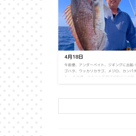
OK⁡ ⁡よろしくお願いします 連日乗り合い大
⁡ 詳しくはお電話下さい。 090-3168-1739ま
盆期間も連日営業！ 8月15日のイカメタル
休船いたします。
4月18日
⁡午前便、アンダーベイト、ジギングに出船！⁡
ゴハタ、ウッカリカサゴ、メジロ、カンパチ
た。⁡ ⁡午後便、オキアミ天秤ズボ釣りに出船！⁡ 
イ好調です！⁡ ⁡午後便オキアミ天秤ズボ乗り合
お問い合わせお待ちしておりますm(_ _)m ⁡
頑張ります
⁡ ⁡連日乗り合い大募集中！⁡ ⁡⁡ ⁡
空席多数⁡ ⁡よろしくお願いしますm(_ _)m ⁡ ⁡ ⁡⁡
シャンサポートサービス出船メニュー！＃ 
い、チャーター どちらも可能です。 【ア
...