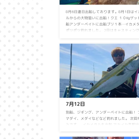
8月6日連日出船しております。8月1日は⁡イ
ルからの大物狙いに出船！⁡⁡クエ １０Kgゲット
船アンダーベイトに出船⁡⁡⁡ブリ１本…⁡イカメタ
ポツポツ釣れました。⁡ 2日⁡は⁡キャスティン
船！⁡⁡⁡キハダ ⁡55kgゲット！⁡⁡⁡別船はジギングに
ヒレナガカンパチ、カンパチ⁡、⁡マダイをゲット！
イカメタル便は⁡アカイカ、スルメイカ⁡⁡お土
りました！⁡3日⁡は⁡イカメタルに出船！⁡⁡スル
たくさん釣れました。⁡⁡アカイカは竿頭１１ハ
した。4日は⁡別船が ...
7月12日⁡
⁡別船⁡、ジギング、アンダーベイトに出船！⁡ 
マダイ、メダイ⁡などなど釣れました。⁡ ⁡次
みです。⁡ ⁡⁡ ⁡イカメタルも出船⁡ ⁡アカイカ気配
ました。⁡ アカイカ おひとり13～28ハイ⁡⁡ ⁡
カ少々⁡でした。 連日乗り合い大募集中！⁡ ⁡