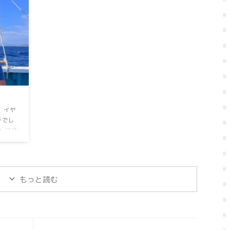
募集中！
せお待ちしておりますm(_ _)m ⁡⁡ ⁡GWも空船空席多数⁡
で ⁡お
⁡よろしくお願いしますm(_ _)m ⁡
便のみ
 ⁡イヤ
⁡でし
⁡⁡マダ
い⁡も⁡
次回も
GWも空船
 ＃オー
もっと読む
乗り合
ンダーベ