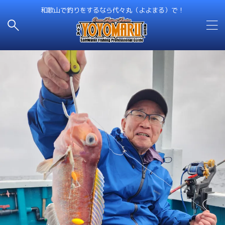
和歌山で釣りをするなら代々丸（よよまる）で！