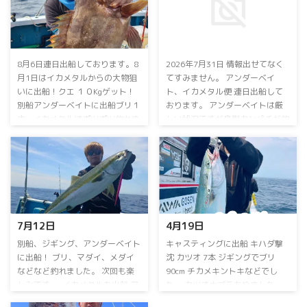
8月6日連日出船しております。8
2026年7月31日 情報出せてなく
月1日は⁡イカメタルからの大物狙
てすみません。 アンダーベイ
いに出船！⁡⁡クエ １０Kgゲット！⁡⁡
ト、イカメタル便 連日出船して
別船アンダーベイトに出船⁡⁡⁡ブリ１
おります。 アンダーベイトは厳
本…⁡イカメタルは⁡ポツポツ釣れま
しい状況ですが良型カンパチが釣
した。⁡ 2日⁡は⁡キャスティングに出
れています。マダイなども！ イ
船！⁡⁡⁡キハダ ⁡55kgゲット！⁡⁡⁡別船は
カメタルはスルメイカが好調でし
ジギングに出船！⁡⁡ヒレナガカンパ
たが、アカイカメインに頑張りま
チ、カンパチ⁡、⁡マダイをゲット！⁡⁡⁡
す。 ⁡毎日出船⁡ ⁡乗り合い大募集
イカメタル便は⁡アカイカ、スルメ
中！⁡ ⁡アンダーベイト、イカメタ
イカ⁡⁡お土産になりました！⁡3日⁡は⁡
ル⁡⁡お問い合わせ、ご予約お待ちし
イカメタルに出船！⁡⁡スルメイカが
ております ⁡ 詳しくはお電話下さ
7月12日⁡
4月19日⁡
たくさん釣れました。⁡⁡アカイカは
い。 090-3168-1739まで ⁡お盆期
竿頭１１ハイ⁡でした。4日は⁡別船
間も連日営業！ 空席多数！ 8月
⁡別船⁡、ジギング、アンダーベイト
⁡キャスティングに出船⁡ ⁡キハダ撃
が ...
15日のイカメタル便は 休船いた
に出船！⁡ ⁡ブリ、マダイ、メダイ⁡
沈⁡ ⁡カツオ 7本⁡ ⁡ジギングでブリ
します。 ⁡ ⁡⁡ ...
などなど釣れました。⁡ ⁡次回も楽
90cm⁡ ⁡チカメキントキなどでし
しみです。⁡ ⁡⁡ ⁡イカメタルも出船⁡ ⁡ア
た。⁡ ⁡カツオナブラありました。⁡ ⁡
カイカ気配出てきました。⁡ アカ
別船、中深海ジギングに出船！⁡ ⁡⁡