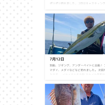
ポツポツ釣れました。⁡ 2日⁡は⁡キャスティン
船！⁡⁡⁡キハダ ⁡55kgゲット！⁡⁡⁡別船はジギングに
ヒレナガカンパチ、カンパチ⁡、⁡マダイをゲット！
イカメタル便は⁡アカイカ、スルメイカ⁡⁡お土
りました！⁡3日⁡は⁡イカメタルに出船！⁡⁡スル
たくさん釣れました。⁡⁡アカイカは竿頭１１ハ
した。4日は⁡別船が ...
7月12日⁡
⁡別船⁡、ジギング、アンダーベイトに出船！⁡ 
マダイ、メダイ⁡などなど釣れました。⁡ ⁡次
みです。⁡ ⁡⁡ ⁡イカメタルも出船⁡ ⁡アカイカ気配
ました。⁡ アカイカ おひとり13～28ハイ⁡⁡ ⁡
カ少々⁡でした。 連日乗り合い大募集中！⁡ ⁡
OK⁡ ⁡よろしくお願いします 連日乗り合い大
⁡ 詳しくはお電話下さい。 090-3168-1739ま
盆期間も連日営業！ 8月15日のイカメタル
休船いたします。