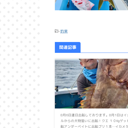
-
釣果
関連記事
8月6日連日出船しております。8月1日は⁡イ
ルからの大物狙いに出船！⁡⁡クエ １０Kgゲット
船アンダーベイトに出船⁡⁡⁡ブリ１本…⁡イカメタ