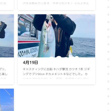
グに出
パチが釣れています。マダイなども！ イカメタル
出船！⁡⁡
はスルメイカが好調でしたが、アカイカメインに
⁡⁡⁡
頑張ります。 ⁡毎日出船⁡ ⁡乗り合い大募集中！⁡ ⁡アン
産にな
ダーベイト、イカメタル⁡⁡お問い合わせ、ご予約お
メイカが
待ちしております ⁡ 詳しくはお電話下さい。 090-
イ⁡で
3168-1739まで ⁡お盆期間も連日営業！ 空席多数！
8月15日のイカメタル便は 休船いたします。 ⁡ ⁡⁡ ...
4月19日⁡
⁡ブリ、
⁡キャスティングに出船⁡ ⁡キハダ撃沈⁡ ⁡カツオ 7本⁡ ⁡ジギ
回も楽し
ングでブリ90cm⁡ ⁡チカメキントキなどでした。⁡ ⁡カ
出てき
ツオナブラありました。⁡ ⁡別船、中深海ジギングに
スルメイ
出船！⁡ ⁡⁡アカムツ不発…⁡ ⁡アラ⁡、クロムツなどでし
当日予約
た。⁡ ⁡次回頑張ります。⁡ ⁡中深海ジギングお問い合わ
募集中！
せお待ちしておりますm(_ _)m ⁡⁡ ⁡GWも空船空席多数⁡
で ⁡お
⁡よろしくお願いしますm(_ _)m ⁡
便のみ