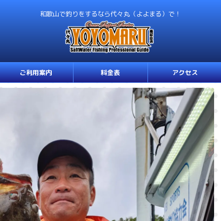
和歌山で釣りをするなら代々丸（よよまる）で！
ご利用案内
料金表
アクセス