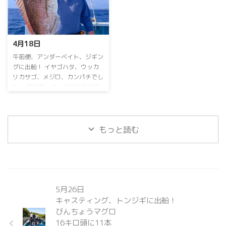
大募集中！⁡ ⁡当日予約OK⁡ ⁡よろしく
中深海ジギングお問い合わせお待
お願いします 連日乗り合い大募
ちしておりますm(_ _)m ⁡⁡ ⁡GWも空
集中！ ⁡ 詳しくはお電話下さい。
船空席多数⁡ ⁡よろしくお願いしま
090-3168-1739まで ⁡お盆期間も
すm(_ _)m ⁡
4月18日
連日営業！ 8月15日のイカメタル
便のみ休船いたします。
⁡午前便、アンダーベイト、ジギン
グに出船！⁡ ⁡イヤゴハタ、ウッカ
リカサゴ、メジロ、カンパチ⁡でし
た。⁡ ⁡午後便、オキアミ天秤ズボ
釣りに出船！⁡ ⁡⁡マダイ好調です！⁡ ⁡
午後便オキアミ天秤ズボ乗り合い⁡
も⁡お問い合わせお待ちしておりま
すm(_ _)m ⁡次回も頑張ります
⁡ ⁡
もっと読む
連日乗り合い大募集中！⁡ ⁡⁡ ⁡GWも空
船空席多数⁡ ⁡よろしくお願いしま
すm(_ _)m ⁡ ⁡ ⁡⁡ ＃オーシャンサポー
トサービス出船メニュー！＃ 乗
り合い、チャーター どちらも可
能です。 【アンダーベ ...
5月26日
キャスティング、トンジギに出船！
びんちょうマグロ
16キロ頭に11本