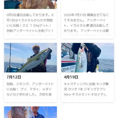
8月6日連日出船しております。8
2026年7月31日 情報出せてなく
月1日は⁡イカメタルからの大物狙
てすみません。 アンダーベイ
いに出船！⁡⁡クエ １０Kgゲット！⁡⁡
ト、イカメタル便 連日出船して
別船アンダーベイトに出船⁡⁡⁡ブリ１
おります。 アンダーベイトは厳
本…⁡イカメタルは⁡ポツポツ釣れま
しい状況ですが良型カンパチが釣
した。⁡ 2日⁡は⁡キャスティングに出
れています。マダイなども！ イ
船！⁡⁡⁡キハダ ⁡55kgゲット！⁡⁡⁡別船は
カメタルはスルメイカが好調でし
ジギングに出船！⁡⁡ヒレナガカンパ
たが、アカイカメインに頑張りま
チ、カンパチ⁡、⁡マダイをゲット！⁡⁡⁡
す。 ⁡毎日出船⁡ ⁡乗り合い大募集
イカメタル便は⁡アカイカ、スルメ
中！⁡ ⁡アンダーベイト、イカメタ
イカ⁡⁡お土産になりました！⁡3日⁡は⁡
ル⁡⁡お問い合わせ、ご予約お待ちし
イカメタルに出船！⁡⁡スルメイカが
ております ⁡ 詳しくはお電話下さ
7月12日⁡
4月19日⁡
たくさん釣れました。⁡⁡アカイカは
い。 090-3168-1739まで ⁡お盆期
竿頭１１ハイ⁡でした。4日は⁡別船
間も連日営業！ 空席多数！ 8月
⁡別船⁡、ジギング、アンダーベイト
⁡キャスティングに出船⁡ ⁡キハダ撃
が ...
15日のイカメタル便は 休船いた
に出船！⁡ ⁡ブリ、マダイ、メダイ⁡
沈⁡ ⁡カツオ 7本⁡ ⁡ジギングでブリ
します。 ⁡ ⁡⁡ ...
などなど釣れました。⁡ ⁡次回も楽
90cm⁡ ⁡チカメキントキなどでし
しみです。⁡ ⁡⁡ ⁡イカメタルも出船⁡ ⁡ア
た。⁡ ⁡カツオナブラありました。⁡ ⁡
カイカ気配出てきました。⁡ アカ
別船、中深海ジギングに出船！⁡ ⁡⁡
イカ おひとり13～28ハイ⁡⁡ ⁡スルメ
アカムツ不発…⁡ ⁡アラ⁡、クロムツ
イカ少々⁡でした。 連日乗り合い
などでした。⁡ ⁡次回頑張ります。⁡ ⁡