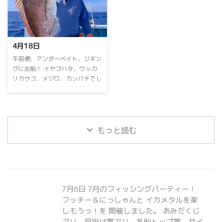
大募集中！⁡ ⁡当日予約OK⁡ ⁡よろしく
中深海ジギングお問い合わせお待
お願いします 連日乗り合い大募
ちしておりますm(_ _)m ⁡⁡ ⁡GWも空
集中！ ⁡ 詳しくはお電話下さい。
船空席多数⁡ ⁡よろしくお願いしま
090-3168-1739まで ⁡お盆期間も
すm(_ _)m ⁡
4月18日
連日営業！ 8月15日のイカメタル
便のみ休船いたします。
⁡午前便、アンダーベイト、ジギン
グに出船！⁡ ⁡イヤゴハタ、ウッカ
リカサゴ、メジロ、カンパチ⁡でし
た。⁡ ⁡午後便、オキアミ天秤ズボ
釣りに出船！⁡ ⁡⁡マダイ好調です！⁡ ⁡
午後便オキアミ天秤ズボ乗り合い⁡
も⁡お問い合わせお待ちしておりま
すm(_ _)m ⁡次回も頑張ります
⁡ ⁡
もっと読む
連日乗り合い大募集中！⁡ ⁡⁡ ⁡GWも空
船空席多数⁡ ⁡よろしくお願いしま
すm(_ _)m ⁡ ⁡ ⁡⁡ ＃オーシャンサポー
トサービス出船メニュー！＃ 乗
り合い、チャーター どちらも可
能です。 【アンダーベ ...
7月6日 7月のフィッシングパーティー！
フッチー＆にっしゃんと イカメタルを楽
しもうっ！を 開催しました。 あみだくじ
アリ、早掛け賞アリ、各船トップ賞、サイ