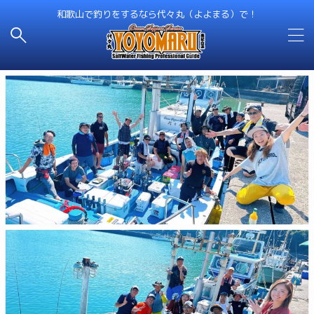
和歌山で釣りをするなら代々丸（よよまる）で！