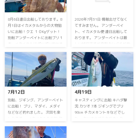
8月6日連日出船しております。8
2026年7月31日 情報出せてなく
月1日は⁡イカメタルからの大物狙
てすみません。 アンダーベイ
いに出船！⁡⁡クエ １０Kgゲット！⁡⁡
ト、イカメタル便 連日出船して
別船アンダーベイトに出船⁡⁡⁡ブリ１
おります。 アンダーベイトは厳
本…⁡イカメタルは⁡ポツポツ釣れま
しい状況ですが良型カンパチが釣
した。⁡ 2日⁡は⁡キャスティングに出
れています。マダイなども！ イ
船！⁡⁡⁡キハダ ⁡55kgゲット！⁡⁡⁡別船は
カメタルはスルメイカが好調でし
ジギングに出船！⁡⁡ヒレナガカンパ
たが、アカイカメインに頑張りま
チ、カンパチ⁡、⁡マダイをゲット！⁡⁡⁡
す。 ⁡毎日出船⁡ ⁡乗り合い大募集
イカメタル便は⁡アカイカ、スルメ
中！⁡ ⁡アンダーベイト、イカメタ
イカ⁡⁡お土産になりました！⁡3日⁡は⁡
ル⁡⁡お問い合わせ、ご予約お待ちし
イカメタルに出船！⁡⁡スルメイカが
ております ⁡ 詳しくはお電話下さ
7月12日⁡
4月19日⁡
たくさん釣れました。⁡⁡アカイカは
い。 090-3168-1739まで ⁡お盆期
竿頭１１ハイ⁡でした。4日は⁡別船
間も連日営業！ 空席多数！ 8月
⁡別船⁡、ジギング、アンダーベイト
⁡キャスティングに出船⁡ ⁡キハダ撃
が ...
15日のイカメタル便は 休船いた
に出船！⁡ ⁡ブリ、マダイ、メダイ⁡
沈⁡ ⁡カツオ 7本⁡ ⁡ジギングでブリ
します。 ⁡ ⁡⁡ ...
などなど釣れました。⁡ ⁡次回も楽
90cm⁡ ⁡チカメキントキなどでし
しみです。⁡ ⁡⁡ ⁡イカメタルも出船⁡ ⁡ア
た。⁡ ⁡カツオナブラありました。⁡ ⁡
カイカ気配出てきました。⁡ アカ
別船、中深海ジギングに出船！⁡ ⁡⁡
イカ おひとり13～28ハイ⁡⁡ ⁡スルメ
アカムツ不発…⁡ ⁡アラ⁡、クロムツ
イカ少々⁡でした。 連日乗り合い
などでした。⁡ ⁡次回頑張ります。⁡ ⁡