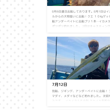
8月6日連日出船しております。8月1日は⁡イ
ルからの大物狙いに出船！⁡⁡クエ １０Kgゲット
船アンダーベイトに出船⁡⁡⁡ブリ１本…⁡イカメタ
ポツポツ釣れました。⁡ 2日⁡は⁡キャスティン
船！⁡⁡⁡キハダ ⁡55kgゲット！⁡⁡⁡別船はジギングに
ヒレナガカンパチ、カンパチ⁡、⁡マダイをゲット！
イカメタル便は⁡アカイカ、スルメイカ⁡⁡お土
りました！⁡3日⁡は⁡イカメタルに出船！⁡⁡スル
たくさん釣れました。⁡⁡アカイカは竿頭１１ハ
した。4日は⁡別船が ...
7月12日⁡
⁡別船⁡、ジギング、アンダーベイトに出船！⁡ 
マダイ、メダイ⁡などなど釣れました。⁡ ⁡次
みです。⁡ ⁡⁡ ⁡イカメタルも出船⁡ ⁡アカイカ気配
ました。⁡ アカイカ おひとり13～28ハイ⁡⁡ ⁡