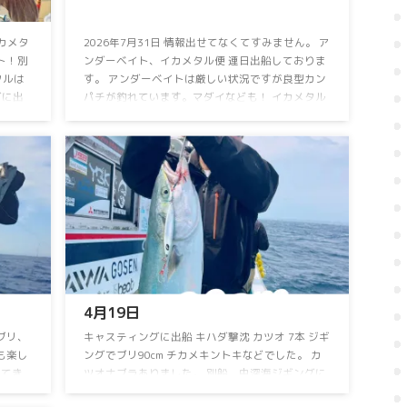
カメタ
2026年7月31日 情報出せてなくてすみません。 ア
！⁡⁡別
ンダーベイト、イカメタル便 連日出船しておりま
ルは⁡
す。 アンダーベイトは厳しい状況ですが良型カン
グに出
パチが釣れています。マダイなども！ イカメタル
出船！⁡⁡
はスルメイカが好調でしたが、アカイカメインに
⁡⁡⁡
頑張ります。 ⁡毎日出船⁡ ⁡乗り合い大募集中！⁡ ⁡アン
産にな
ダーベイト、イカメタル⁡⁡お問い合わせ、ご予約お
メイカが
待ちしております ⁡ 詳しくはお電話下さい。 090-
イ⁡で
3168-1739まで ⁡お盆期間も連日営業！ 空席多数！
8月15日のイカメタル便は 休船いたします。 ⁡ ⁡⁡ ...
4月19日⁡
⁡ブリ、
⁡キャスティングに出船⁡ ⁡キハダ撃沈⁡ ⁡カツオ 7本⁡ ⁡ジギ
回も楽し
ングでブリ90cm⁡ ⁡チカメキントキなどでした。⁡ ⁡カ
出てき
ツオナブラありました。⁡ ⁡別船、中深海ジギングに
スルメイ
出船！⁡ ⁡⁡アカムツ不発…⁡ ⁡アラ⁡、クロムツなどでし