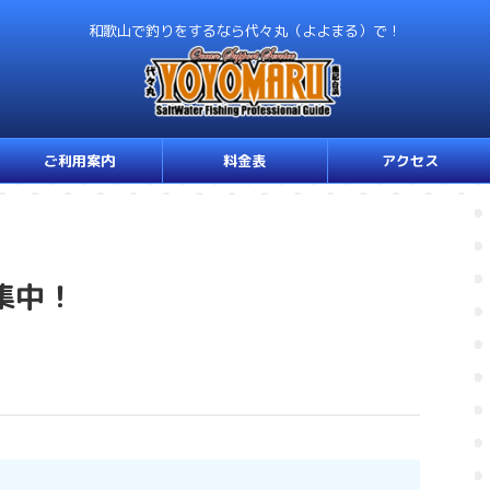
和歌山で釣りをするなら代々丸（よよまる）で！
ご利用案内
料金表
アクセス
集中！