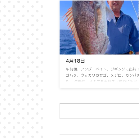
カ少々⁡でした。 連日乗り合い大募集中！⁡ ⁡
OK⁡ ⁡よろしくお願いします 連日乗り合い大
⁡ 詳しくはお電話下さい。 090-3168-1739ま
盆期間も連日営業！ 8月15日のイカメタル
休船いたします。
4月18日
⁡午前便、アンダーベイト、ジギングに出船！⁡
ゴハタ、ウッカリカサゴ、メジロ、カンパチ
た。⁡ ⁡午後便、オキアミ天秤ズボ釣りに出船！⁡ 
イ好調です！⁡ ⁡午後便オキアミ天秤ズボ乗り合
お問い合わせお待ちしておりますm(_ _)m ⁡
頑張ります
⁡ ⁡連日乗り合い大募集中！⁡ ⁡⁡ ⁡
空席多数⁡ ⁡よろしくお願いしますm(_ _)m ⁡ ⁡ ⁡⁡
シャンサポートサービス出船メニュー！＃ 
い、チャーター どちらも可能です。 【ア
...