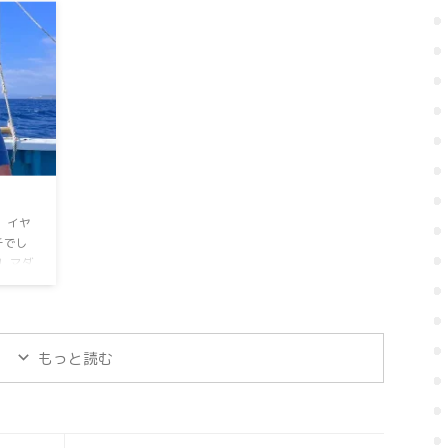
当日予約
た。⁡ ⁡次回頑張ります。⁡ ⁡中深海ジギングお問い合わ
募集中！
せお待ちしておりますm(_ _)m ⁡⁡ ⁡GWも空船空席多数⁡
で ⁡お
⁡よろしくお願いしますm(_ _)m ⁡
便のみ
 ⁡イヤ
⁡でし
⁡⁡マダ
い⁡も⁡
次回も
GWも空船
 ＃オー
もっと読む
乗り合
ンダーベ